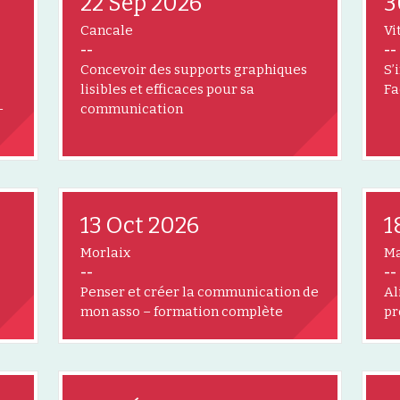
22 Sep 2026
3
Cancale
Vi
--
--
Concevoir des supports graphiques
S’
lisibles et efficaces pour sa
Fa
–
communication
13 Oct 2026
1
Morlaix
Ma
--
--
Penser et créer la communication de
Al
mon asso – formation complète
pr