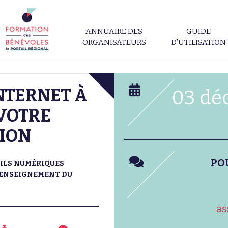
ANNUAIRE DES
GUIDE
ORGANISATEURS
D’UTILISATION
INTERNET À
03 dé
 VOTRE
ION
PO
ILS NUMÉRIQUES
L'ENSEIGNEMENT DU
as