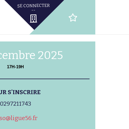
cembre 2025
17H-19H
UR S'INSCRIRE
0297211743
so@ligue56.fr