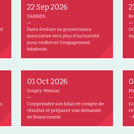
22 Sep 2026
2
VANNES
Br
--
--
el
Faire évoluer sa gouvernance
Or
associative vers plus d’inclusivité
da
pour renforcer l’engagement
bénévole
01 Oct 2026
0
Guipry-Messac
Me
--
--
 :
Comprendre son bilan et compte de
Gu
résultat et préparer une demande
re
de financement
–