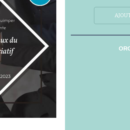
AJOUT
ORG