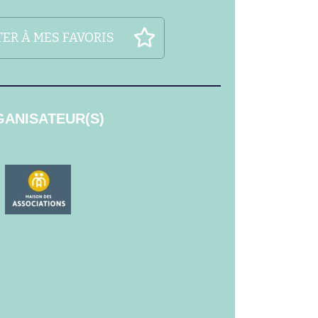
ER À MES FAVORIS
ANISATEUR(S)