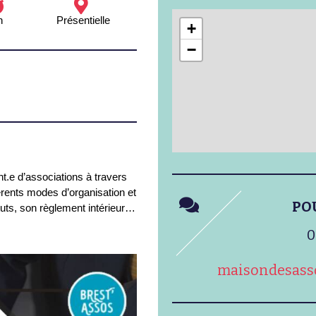
h
Présentielle
+
−
ant.e d’associations à travers
férents modes d’organisation et
PO
tuts, son règlement intérieur…
0
maisondesasso