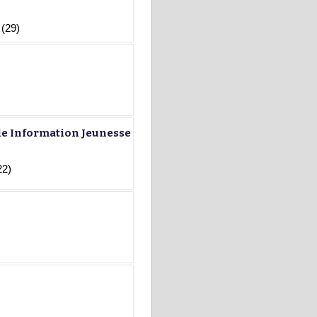
 (29)
e Information Jeunesse
22)