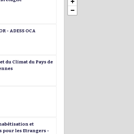
+
−
OR - ADESS OCA
)
et du Climat du Pays de
Rennes
habétisation et
 pour les Etrangers -