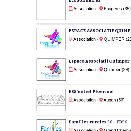
ÉcoSolidaireS
Association -
Fougères (35)
ESPACE ASSOCIATIF QUIMP
Association -
QUIMPER (29
Espace Associatif Quimper
Association -
Quimper (29)
ESS’entiel Ploërmel
Association -
Augan (56)
Familles rurales 56 - FD56
Association -
Grand Champ 