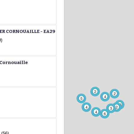
ER CORNOUAILLE - EA29
)
 Cornouaille
2
2
4
5
16
4
2
3
4
6
(56)