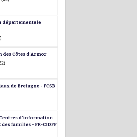
on départementale
)
n des Côtes d’Armor
22)
iaux de Bretagne - FCSB
 Centres d’information
t des familles - FR-CIDFF