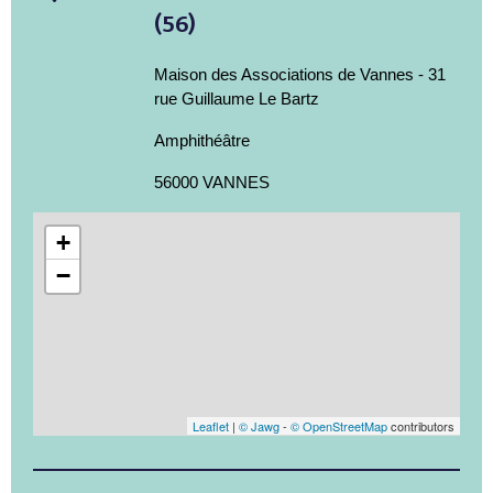
(56)
Maison des Associations de Vannes - 31
rue Guillaume Le Bartz
Amphithéâtre
56000 VANNES
+
−
Leaflet
|
© Jawg
-
© OpenStreetMap
contributors