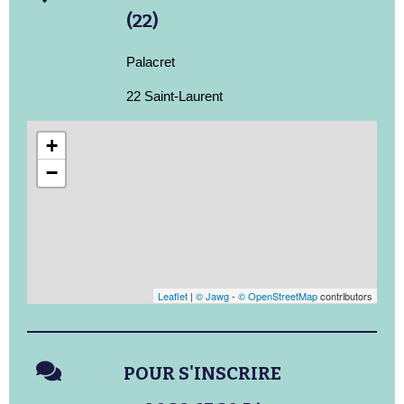
(22)
Palacret
22 Saint-Laurent
+
−
Leaflet
|
© Jawg
-
© OpenStreetMap
contributors
POUR S'INSCRIRE