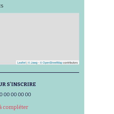
ES
Leaflet
|
© Jawg
-
© OpenStreetMap
contributors
UR S'INSCRIRE
0 00 00 00 00
à compléter