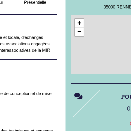
ur
Présentielle
35000 RENN
+
−
le et locale, d’échanges
les associations engagées
interassociatives de la MIR
re de conception et de mise
PO
0
n des techniques et concepts