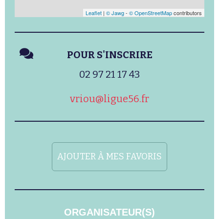
Leaflet
|
© Jawg
-
© OpenStreetMap
contributors
POUR S'INSCRIRE
02 97 21 17 43
vriou@ligue56.fr
AJOUTER À MES FAVORIS
ORGANISATEUR(S)