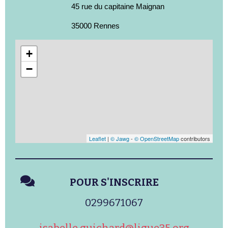
45 rue du capitaine Maignan
35000 Rennes
+
−
Leaflet
|
© Jawg
-
© OpenStreetMap
contributors
POUR S'INSCRIRE
0299671067
isabelle.guichard@ligue35.org