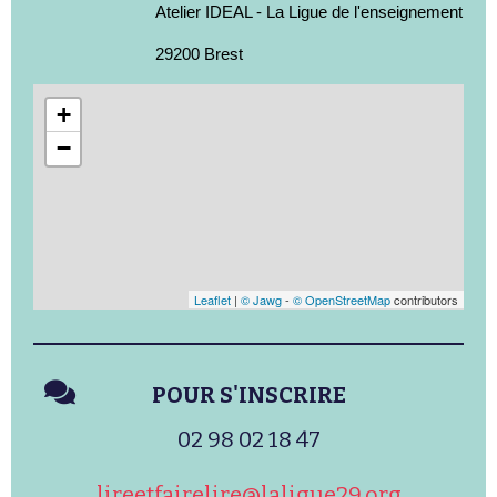
Atelier IDEAL - La Ligue de l'enseignement
29200 Brest
+
−
Leaflet
|
© Jawg
-
© OpenStreetMap
contributors
POUR S'INSCRIRE
02 98 02 18 47
lireetfairelire@laligue29.org