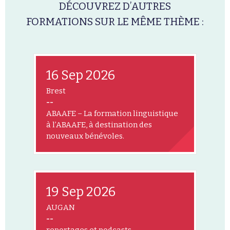
DÉCOUVREZ D’AUTRES
FORMATIONS SUR LE MÊME THÈME :
16 Sep 2026
Brest
--
ABAAFE – La formation linguistique
à l’ABAAFE, à destination des
nouveaux bénévoles.
19 Sep 2026
AUGAN
--