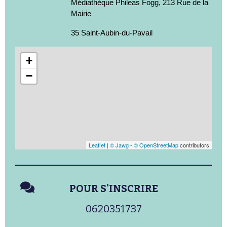
Médiathèque Phileas Fogg, 213 Rue de la
Mairie
35 Saint-Aubin-du-Pavail
+
−
Leaflet
|
© Jawg
-
© OpenStreetMap
contributors
POUR S'INSCRIRE
0620351737