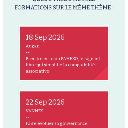
FORMATIONS SUR LE MÊME THÈME :
18 Sep 2026
Augan
--
Prendre en main PAHEKO, le logiciel
libre qui simplifie la comptabilité
associative
22 Sep 2026
VANNES
--
Faire évoluer sa gouvernance