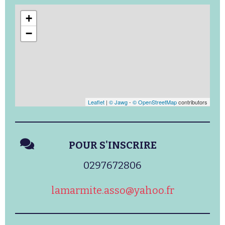
+
−
Leaflet
|
© Jawg
-
© OpenStreetMap
contributors
POUR S'INSCRIRE
0297672806
lamarmite.asso@yahoo.fr