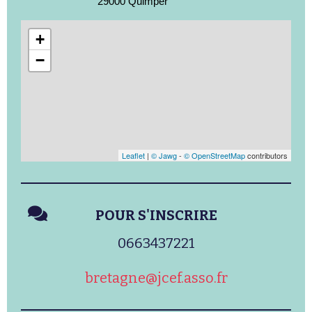
29000 Quimper
+
−
Leaflet
|
© Jawg
-
© OpenStreetMap
contributors
POUR S'INSCRIRE
0663437221
bretagne@jcef.asso.fr