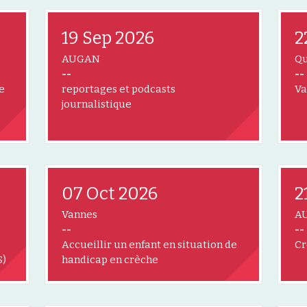
19 Sep 2026
2
AUGAN
Qu
--
--
e
reportages et podcasts
Va
journalistique
07 Oct 2026
2
Vannes
A
--
--
Accueillir un enfant en situation de
Cr
S)
handicap en crèche