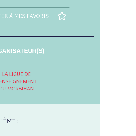
ER À MES FAVORIS
ANISATEUR(S)
LA LIGUE DE
'ENSEIGNEMENT
DU MORBIHAN
HÈME :