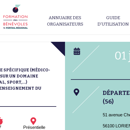
ANNUAIRE DES
GUIDE
ORGANISATEURS
D’UTILISATION
01 
 SPÉCIFIQUE (MÉDICO-
N SUR UN DOMAINE
, SPORT,...)
L'ENSEIGNEMENT DU
DÉPART
(56)
51 avenue Che
56100 LORIE
7
Présentielle