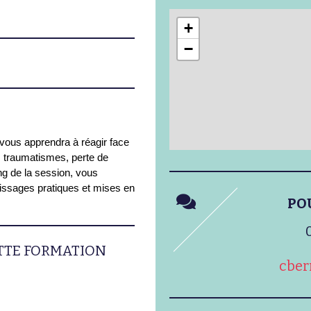
+
−
ous apprendra à réagir face
e, traumatismes, perte de
ng de la session, vous
tissages pratiques et mises en
PO
ETTE FORMATION
cber