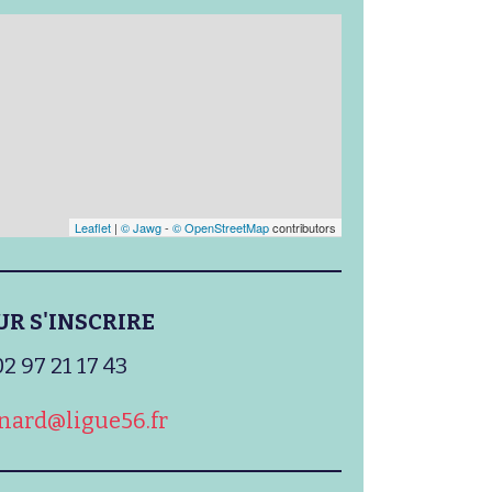
Leaflet
|
© Jawg
-
© OpenStreetMap
contributors
UR S'INSCRIRE
02 97 21 17 43
nard@ligue56.fr