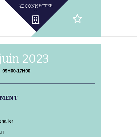
juin 2023
09H00-17H00
EMENT
nailler
NT