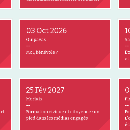
03 Oct 2026
1
Guipavas
Sa
--
--
Moi, bénévole ?
Êt
et
25 Fév 2027
0
Morlaix
Pl
--
--
art
Formation civique et citoyenne : un
Fo
pied dans les médias engagés
L’
éc