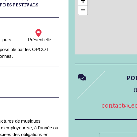
+
F DES FESTIVALS
−
 jours
Présentielle
 possible par les OPCO I
tonnes.
PO
0
contact@lec
ructures de musiques
 d’employeur·se, à l’année ou
ciées des obligations en