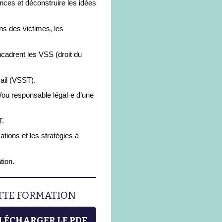
es et déconstruire les idées
ns des victimes, les
ncadrent les VSS (droit du
vail (VSST).
/ou responsable légal·e d’une
T.
ations et les stratégies à
tion.
ETTE FORMATION
LÉCHARGER LE PDF