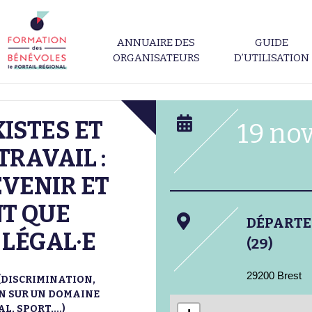
ANNUAIRE DES
GUIDE
ORGANISATEURS
D’UTILISATION
ISTES ET
19 no
TRAVAIL :
ÉVENIR ET
NT QUE
DÉPART
LÉGAL·E
(29)
29200 Brest
(DISCRIMINATION,
ON SUR UN DOMAINE
, SPORT,...)