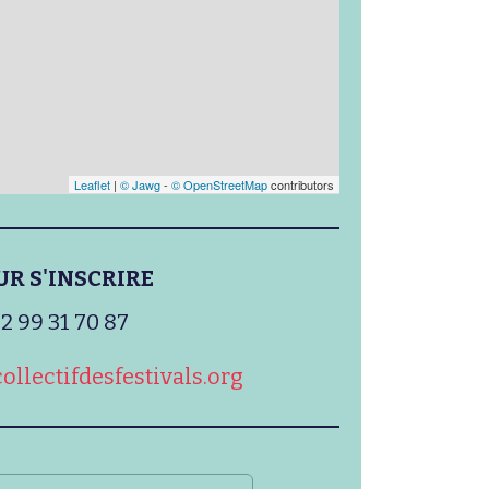
Leaflet
|
© Jawg
-
© OpenStreetMap
contributors
UR S'INSCRIRE
2 99 31 70 87
ollectifdesfestivals.org