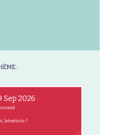
HÈME :
9 Sep 2026
ouzané
i, bénévole ?