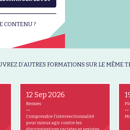
E CONTENU ?
VREZ D’AUTRES FORMATIONS SUR LE MÊME T
12 Sep 2026
1
Rennes
Pl
--
--
Comprendre l’intersectionnalité
Mo
pour mieux agir contre les
discriminations racistes et sexistes