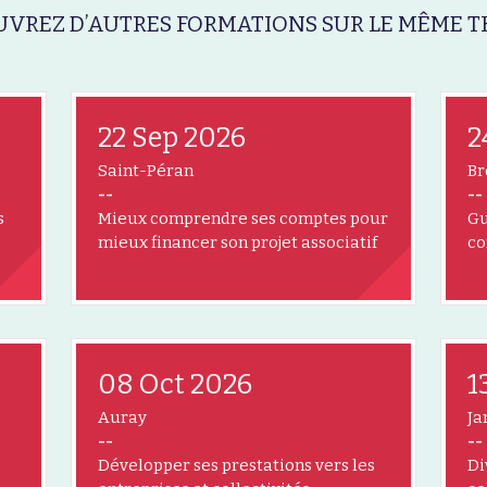
VREZ D’AUTRES FORMATIONS SUR LE MÊME T
22 Sep 2026
2
Saint-Péran
Br
--
--
s
Mieux comprendre ses comptes pour
Gu
mieux financer son projet associatif
co
08 Oct 2026
1
Auray
Ja
--
--
Développer ses prestations vers les
Di