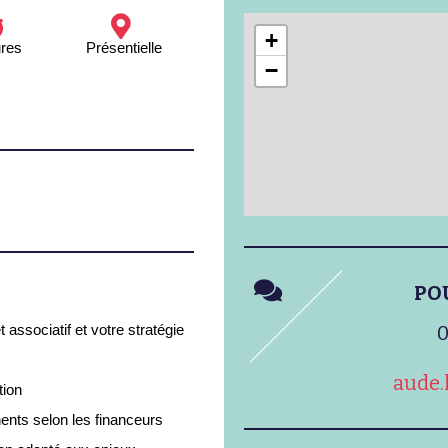
+
ures
Présentielle
−
PO
t associatif et votre stratégie
0
aude.
tion
nents selon les financeurs