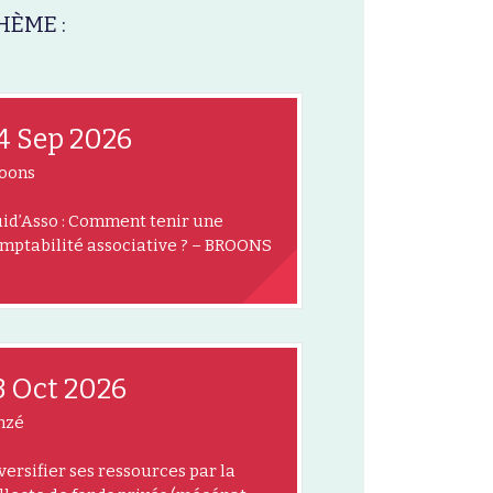
HÈME :
4 Sep 2026
oons
id’Asso : Comment tenir une
mptabilité associative ? – BROONS
3 Oct 2026
nzé
versifier ses ressources par la