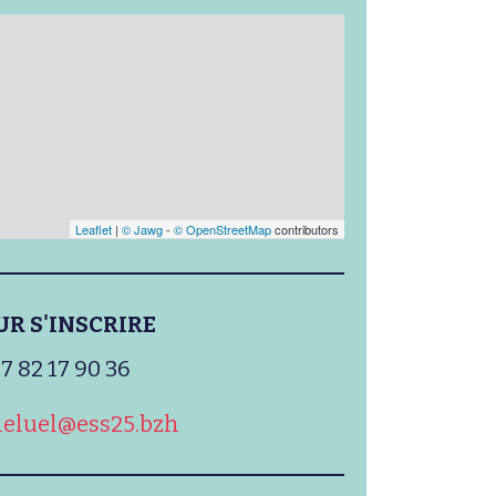
Leaflet
|
© Jawg
-
© OpenStreetMap
contributors
UR S'INSCRIRE
7 82 17 90 36
leluel@ess25.bzh