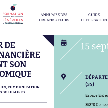
ANNUAIRE DES
GUIDE
ORGANISATEURS
D’UTILISATION
 DE
15 se
INANCIÈRE
NT SON
NOMIQUE
DÉPART
(35)
ION, COMMUNICATION
S SOLIDAIRES
Espace Entrep
35270 Combo