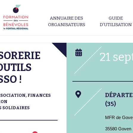
ANNUAIRE DES
GUIDE
ORGANISATEURS
D’UTILISATION
SORERIE
21 se
OUTILS
SSO !
DÉPART
SOCIATION, FINANCES
ION
(35)
 SOLIDAIRES
MFR de Gove
35580 Goven