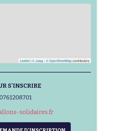
Leaflet
|
© Jawg
-
© OpenStreetMap
contributors
UR S'INSCRIRE
0761208701
llons-solidaires.fr
DEMANDE D'INSCRIPTION