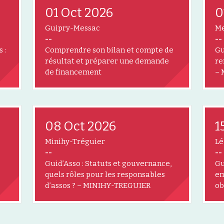
01 Oct 2026
0
Guipry-Messac
Me
--
--
 :
Comprendre son bilan et compte de
Gu
résultat et préparer une demande
re
de financement
–
08 Oct 2026
1
Minihy-Tréguier
Lé
--
--
Guid’Asso : Statuts et gouvernance,
Gu
quels rôles pour les responsables
em
d’assos ? – MINIHY-TREGUIER
ob