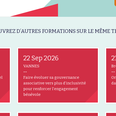
VREZ D’AUTRES FORMATIONS SUR LE MÊME T
22 Sep 2026
2
VANNES
Br
--
--
el
Faire évoluer sa gouvernance
Or
associative vers plus d’inclusivité
da
pour renforcer l’engagement
bénévole