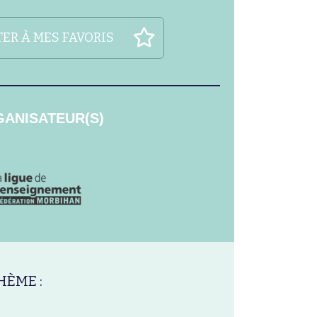
ER À MES FAVORIS
ANISATEUR(S)
HÈME :