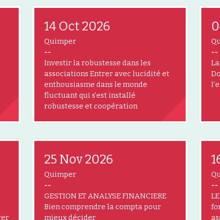
14 Oct 2026
0
Quimper
Q
--
--
Investir la robustesse dans les
La
associations Entrer avec lucidité et
Do
enthousiasme dans le monde
l’
fluctuant qui s’est installé
robustesse et coopération
25 Nov 2026
1
Quimper
Q
--
--
GESTION ET ANALYSE FINANCIERE
LE
Bien comprendre la compta pour
fo
rer
mieux décider
as