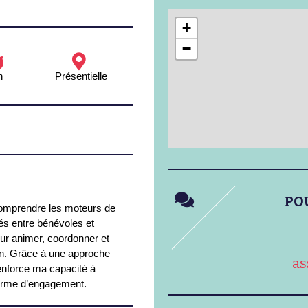
+
−
h
Présentielle
PO
 comprendre les moteurs de
és entre bénévoles et
our animer, coordonner et
un. Grâce à une approche
as
renforce ma capacité à
forme d’engagement.