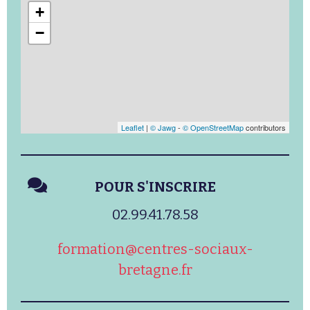
+
−
Leaflet
|
© Jawg
-
© OpenStreetMap
contributors
POUR S'INSCRIRE
02.99.41.78.58
formation@centres-sociaux-
bretagne.fr