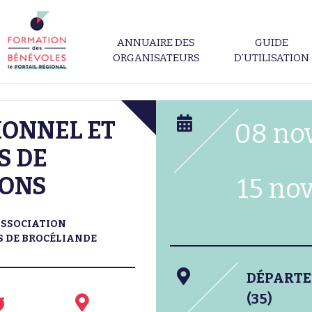
ANNUAIRE DES
GUIDE
ORGANISATEURS
D’UTILISATION
IONNEL ET
08 no
S DE
IONS
15 no
ASSOCIATION
S DE BROCÉLIANDE
DÉPART
(35)