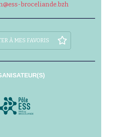
n@ess-broceliande.bzh
ER À MES FAVORIS
ANISATEUR(S)