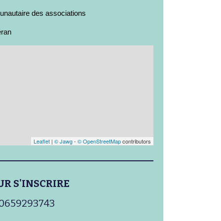
nautaire des associations
éran
Leaflet
|
© Jawg
-
© OpenStreetMap
contributors
UR S'INSCRIRE
0659293743