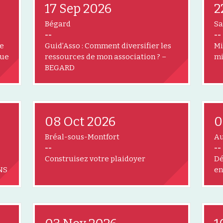
17 Sep 2026
2
Bégard
Sa
--
--
re
Guid’Asso : Comment diversifier les
Mi
que
ressources de mon association ? –
mi
BEGARD
08 Oct 2026
0
Bréal-sous-Montfort
Au
--
--
Construisez votre plaidoyer
Dé
NS
en