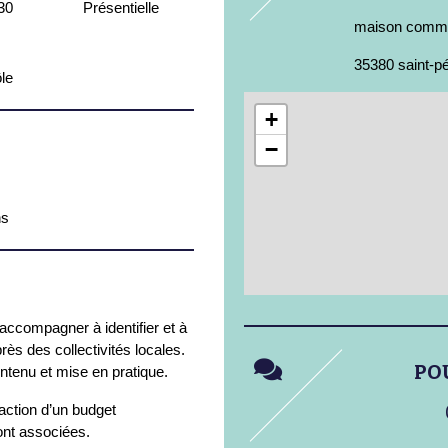
30
Présentielle
maison commu
35380 saint-p
le
+
−
ns
es accompagner à identifier et à
s des collectivités locales.
PO
ntenu et mise en pratique.
daction d’un budget
ont associées.